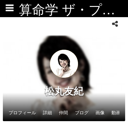
算命学 ザ・プロフェッショナル VER.01
松丸友紀
プロフィール
詳細
仲間
ブログ
画像
動画