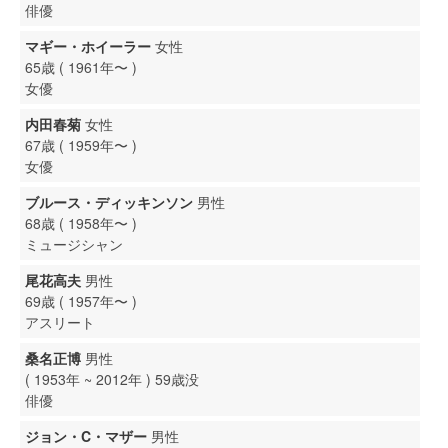
俳優
マギー・ホイーラー
女性
65歳 ( 1961年〜 )
女優
内田春菊
女性
67歳 ( 1959年〜 )
女優
ブルース・ディッキンソン
男性
68歳 ( 1958年〜 )
ミュージシャン
尾花高夫
男性
69歳 ( 1957年〜 )
アスリート
桑名正博
男性
( 1953年 ~ 2012年 ) 59歳没
俳優
ジョン・C・マザー
男性