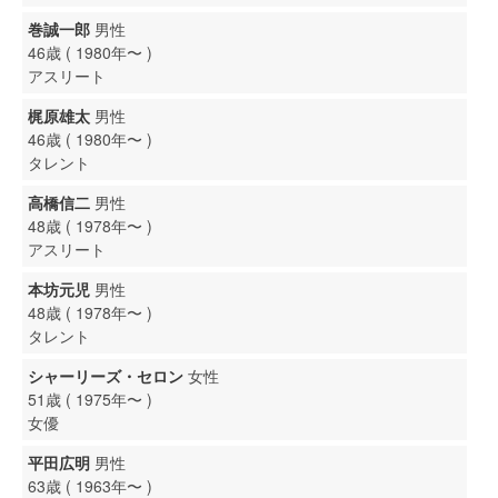
巻誠一郎
男性
46歳 ( 1980年〜 )
アスリート
梶原雄太
男性
46歳 ( 1980年〜 )
タレント
高橋信二
男性
48歳 ( 1978年〜 )
アスリート
本坊元児
男性
48歳 ( 1978年〜 )
タレント
シャーリーズ・セロン
女性
51歳 ( 1975年〜 )
女優
平田広明
男性
63歳 ( 1963年〜 )