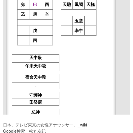
日本、テレビ東京の女性アナウンサー。
_wiki
Google検索；松丸友紀