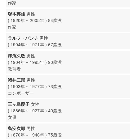
作家
塚本邦雄
男性
( 1920年 ~ 2005年 ) 84歳没
作家
ラルフ・バンチ
男性
( 1904年 ~ 1971年 ) 67歳没
澤瀉久敬
男性
( 1904年 ~ 1995年 ) 90歳没
教育者
諸井三郎
男性
( 1903年 ~ 1977年 ) 73歳没
コンポーザー
三ヶ島葭子
女性
( 1886年 ~ 1927年 ) 40歳没
女優
島安次郎
男性
( 1870年 ~ 1946年 ) 75歳没