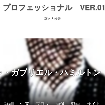
・プロフェッショナル VER.0
著名人検索
ャ・ガブリエル・ハミルトン
詳細
仲間
ブログ
画像
動画
サイト