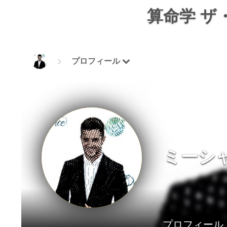
算命学 ザ
プロフィール
ミーシ
プロフィール